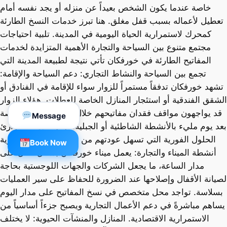
خاصة عندما يكون الشخص بعيداً عن منزله أو يجد نفسه أمام
تعطيل لأعماله بسبب قفل مغلق. هنا تبرز خدمات النسخ الطارئة
كمحرك لاستمرارية الحياة اليومية في المدينة. تلبية احتياجات
مجتمع متنوع بين السياحة والتجارة الأهمية المتزايدة لخدمات
المفاتيح الطارئة في خورفكان تأتي نتيجة لطبيعة المدينة التي
تجمع بين السياحة والنشاط التجاري: دعم السياحة والإقامة:
تشهد خورفكان تدفقاً مستمراً للزوار سواء للإقامة في الفنادق أو
الشقق الفندقية أو استئجار المنازل الخاصة للعطلات. هؤلاء الزوار
قد يواجهون مواقف فقدان مفاتيحهم خلال أوقات متأخرة، خاصة
Message
بعد يوم مليء بالأنشطة الشاطئية أو الجبلية. توفر خدمة الطوارئ
الحلول الفورية التي تسهل عودتهم من دون مشقة. استمرارية
Book Now
أنشطة الميناء والتجارة: يعمل ميناء خورفكان بشكل فعّال على
مدار الساعة، ما يجعل الشركات والجهات اللوجستية بحاجة
لصيانة الأقفال وإصلاحها عند الضرورة للحفاظ على سير العمليات
بسلاسة. تواجد محل متخصص في نسخ المفاتيح على مدار اليوم
يساهم مباشرةً في دعم الأعمال التجارية ويصبح جزءاً أساسياً من
الاستمرارية الاقتصادية. المنازل والمنشآت الحيوية: لا يختلف